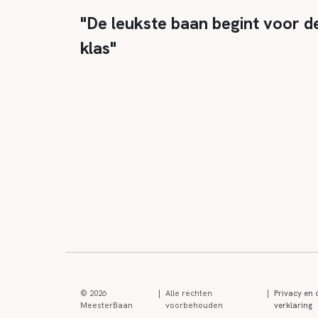
"De leukste baan begint voor d
klas"
© 2026
|
Alle rechten
|
Privacy en 
MeesterBaan
voorbehouden
verklaring