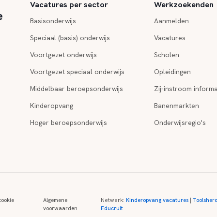
Vacatures per sector
Werkzoekenden
e
Basisonderwijs
Aanmelden
Speciaal (basis) onderwijs
Vacatures
Voortgezet onderwijs
Scholen
Voortgezet speciaal onderwijs
Opleidingen
Middelbaar beroepsonderwijs
Zij-instroom informa
Kinderopvang
Banenmarkten
Hoger beroepsonderwijs
Onderwijsregio's
cookie
|
Algemene
Netwerk:
Kinderopvang vacatures
|
Toolsher
voorwaarden
Educruit