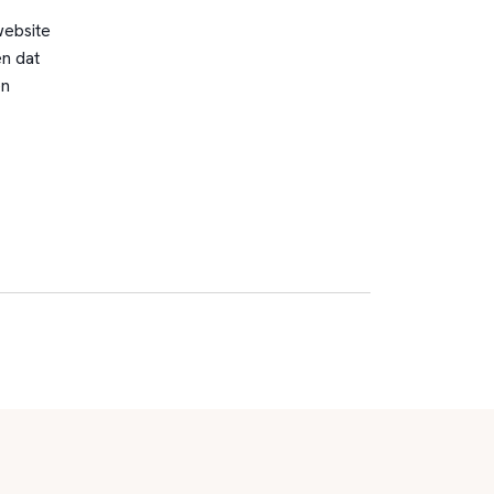
website
n dat
en