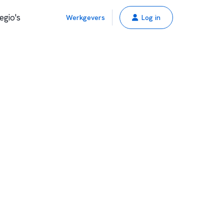
egio's
Werkgevers
Log in