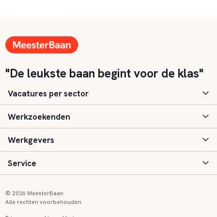
"De leukste baan begint voor de klas"
Vacatures per sector
Werkzoekenden
Basisonderwijs
Werkgevers
Speciaal (basis) onderwijs
Aanmelden
Service
Voortgezet onderwijs
Vacatures
Inloggen
Voortgezet speciaal onderwijs
Scholen
Informatie
Contact
© 2026 MeesterBaan
Alle rechten voorbehouden
Middelbaar beroepsonderwijs
Opleidingen
Tarieven
FAQ