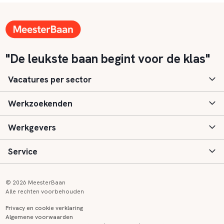
"De leukste baan begint voor de klas"
Vacatures per sector
Werkzoekenden
Basisonderwijs
Werkgevers
Speciaal (basis) onderwijs
Aanmelden
Service
Voortgezet onderwijs
Vacatures
Inloggen
Voortgezet speciaal onderwijs
Scholen
Informatie
Contact
© 2026 MeesterBaan
Alle rechten voorbehouden
Middelbaar beroepsonderwijs
Opleidingen
Tarieven
FAQ
Privacy en cookie verklaring
Algemene voorwaarden
Kinderopvang
Zij-instroom informatie
Registreren
Onderwijs links