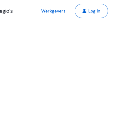
egio's
Werkgevers
Log in