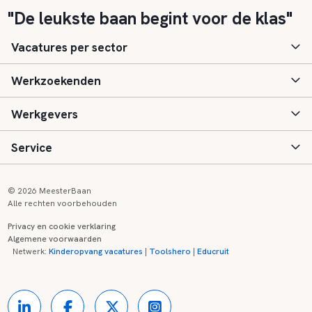
"De leukste baan begint voor de klas"
Vacatures per sector
Werkzoekenden
Basisonderwijs
Werkgevers
Speciaal (basis) onderwijs
Aanmelden
Service
Voortgezet onderwijs
Vacatures
Inloggen
Voortgezet speciaal onderwijs
Scholen
Informatie
Contact
© 2026 MeesterBaan
Alle rechten voorbehouden
Middelbaar beroepsonderwijs
Opleidingen
Tarieven
FAQ
Privacy en cookie verklaring
Algemene voorwaarden
Kinderopvang
Zij-instroom informatie
Registreren
Onderwijs links
Netwerk:
Kinderopvang vacatures
|
Toolshero
|
Educruit
Hoger beroepsonderwijs
Banenmarkten
Referenties
Over ons