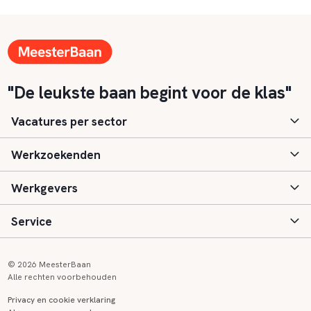
"De leukste baan begint voor de klas"
Vacatures per sector
Werkzoekenden
Basisonderwijs
Werkgevers
Speciaal (basis) onderwijs
Aanmelden
Service
Voortgezet onderwijs
Vacatures
Inloggen
Voortgezet speciaal onderwijs
Scholen
Informatie
Contact
© 2026 MeesterBaan
Alle rechten voorbehouden
Middelbaar beroepsonderwijs
Opleidingen
Tarieven
FAQ
Privacy en cookie verklaring