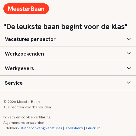
"De leukste baan begint voor de klas"
Vacatures per sector
Werkzoekenden
Basisonderwijs
Werkgevers
Speciaal (basis) onderwijs
Aanmelden
Service
Voortgezet onderwijs
Vacatures
Inloggen
Voortgezet speciaal onderwijs
Scholen
Informatie
Contact
© 2026 MeesterBaan
Alle rechten voorbehouden
Middelbaar beroepsonderwijs
Opleidingen
Tarieven
FAQ
Privacy en cookie verklaring
Algemene voorwaarden
Kinderopvang
Zij-instroom informatie
Registreren
Onderwijs links
Netwerk:
Kinderopvang vacatures
|
Toolshero
|
Educruit