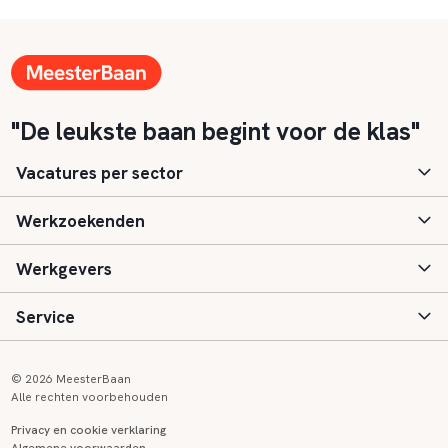
"De leukste baan begint voor de klas"
Vacatures per sector
Werkzoekenden
Basisonderwijs
Werkgevers
Speciaal (basis) onderwijs
Aanmelden
Service
Voortgezet onderwijs
Vacatures
Inloggen
Voortgezet speciaal onderwijs
Scholen
Informatie
Contact
© 2026 MeesterBaan
Alle rechten voorbehouden
Middelbaar beroepsonderwijs
Opleidingen
Tarieven
FAQ
Privacy en cookie verklaring
Algemene voorwaarden