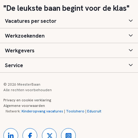
"De leukste baan begint voor de klas"
Vacatures per sector
Werkzoekenden
Basisonderwijs
Werkgevers
Speciaal (basis) onderwijs
Aanmelden
Service
Voortgezet onderwijs
Vacatures
Inloggen
Voortgezet speciaal onderwijs
Scholen
Informatie
Contact
© 2026 MeesterBaan
Alle rechten voorbehouden
Middelbaar beroepsonderwijs
Opleidingen
Tarieven
FAQ
Privacy en cookie verklaring
Algemene voorwaarden
Kinderopvang
Zij-instroom informatie
Registreren
Onderwijs links
Netwerk:
Kinderopvang vacatures
|
Toolshero
|
Educruit
Hoger beroepsonderwijs
Banenmarkten
Referenties
Over ons