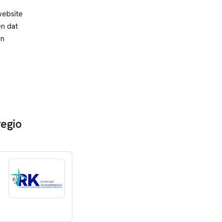
website
n dat
en
regio