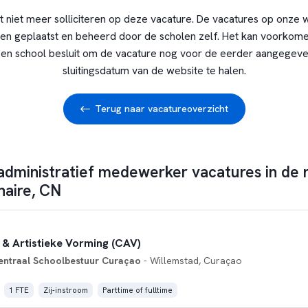
t niet meer solliciteren op deze vacature. De vacatures op onze 
en geplaatst en beheerd door de scholen zelf. Het kan voorkome
en school besluit om de vacature nog voor de eerder aangegev
sluitingsdatum van de website te halen.
Terug naar vacatureoverzicht
 administratief medewerker vacatures in de 
naire, CN
 & Artistieke Vorming (CAV)
entraal Schoolbestuur Curaçao
- Willemstad, Curaçao
1 FTE
Zij-instroom
Parttime of fulltime