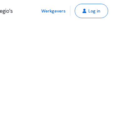
egio's
Werkgevers
Log in