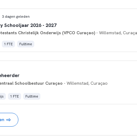
3 dagen geleden
ty Schooljaar 2026 - 2027
otestants Christelijk Onderwijs (VPCO Curaçao)
- Willemstad, Curaç
1 FTE
Fulltime
eheerder
entraal Schoolbestuur Curaçao
- Willemstad, Curaçao
js
1 FTE
Fulltime
nen