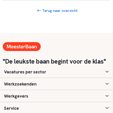
Terug naar overzicht
"De leukste baan begint voor de klas"
Vacatures per sector
Werkzoekenden
Basisonderwijs
Werkgevers
Speciaal (basis) onderwijs
Aanmelden
Service
Voortgezet onderwijs
Vacatures
Inloggen