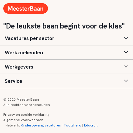
"De leukste baan begint voor de klas"
Vacatures per sector
Werkzoekenden
Basisonderwijs
Werkgevers
Speciaal (basis) onderwijs
Aanmelden
Service
Voortgezet onderwijs
Vacatures
Inloggen
Voortgezet speciaal onderwijs
Scholen
Informatie
Contact
© 2026 MeesterBaan
Alle rechten voorbehouden
Middelbaar beroepsonderwijs
Opleidingen
Tarieven
FAQ
Privacy en cookie verklaring
Algemene voorwaarden
Kinderopvang
Zij-instroom informatie
Registreren
Onderwijs links
Netwerk:
Kinderopvang vacatures
|
Toolshero
|
Educruit