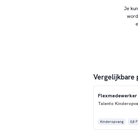
Je kun
word
e
Vergelijkbare
Flexmedewerker 
Talento Kinderopv
Kinderopvang
0,8 