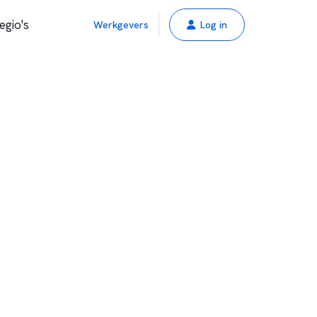
egio's
Werkgevers
Log in