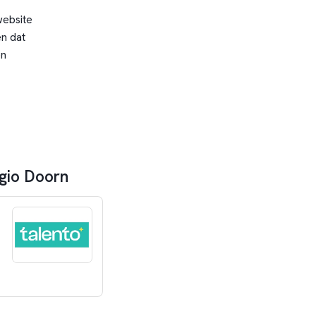
website
n dat
en
gio Doorn