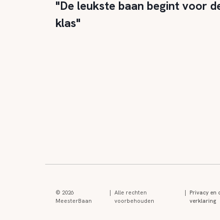
"De leukste baan begint voor d
klas"
© 2026
|
Alle rechten
|
Privacy en 
MeesterBaan
voorbehouden
verklaring