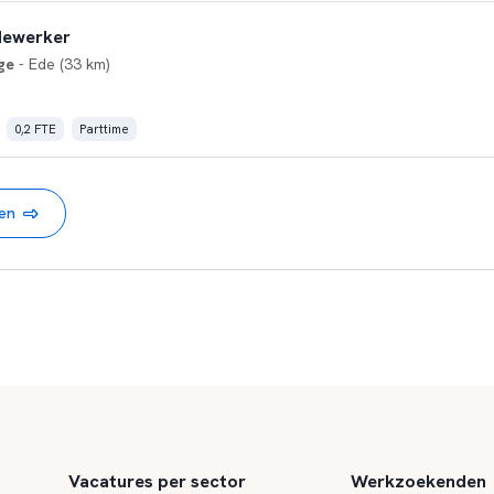
dewerker
ge
- Ede (33 km)
0,2 FTE
Parttime
nen
Vacatures per sector
Werkzoekenden