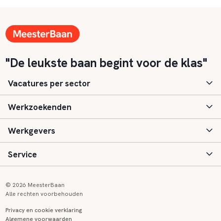
"De leukste baan begint voor de klas"
Vacatures per sector
Werkzoekenden
Basisonderwijs
Werkgevers
Speciaal (basis) onderwijs
Aanmelden
Service
Voortgezet onderwijs
Vacatures
Inloggen
Voortgezet speciaal onderwijs
Scholen
Informatie
Contact
© 2026 MeesterBaan
Alle rechten voorbehouden
Middelbaar beroepsonderwijs
Opleidingen
Tarieven
FAQ
Privacy en cookie verklaring
Algemene voorwaarden