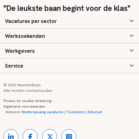
"De leukste baan begint voor de klas"
Vacatures per sector
Werkzoekenden
Basisonderwijs
Werkgevers
Speciaal (basis) onderwijs
Aanmelden
Service
Voortgezet onderwijs
Vacatures
Inloggen
Voortgezet speciaal onderwijs
Scholen
Informatie
Contact
© 2026 MeesterBaan
Alle rechten voorbehouden
Middelbaar beroepsonderwijs
Opleidingen
Tarieven
FAQ
Privacy en cookie verklaring
Algemene voorwaarden
Kinderopvang
Zij-instroom informatie
Registreren
Onderwijs links
Netwerk:
Kinderopvang vacatures
|
Toolshero
|
Educruit
Hoger beroepsonderwijs
Banenmarkten
Referenties
Over ons