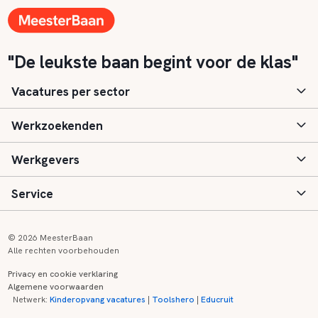
"De leukste baan begint voor de klas"
Vacatures per sector
Werkzoekenden
Basisonderwijs
Werkgevers
Speciaal (basis) onderwijs
Aanmelden
Service
Voortgezet onderwijs
Vacatures
Inloggen
Voortgezet speciaal onderwijs
Scholen
Informatie
Contact
© 2026 MeesterBaan
Alle rechten voorbehouden
Middelbaar beroepsonderwijs
Opleidingen
Tarieven
FAQ
Privacy en cookie verklaring
Algemene voorwaarden
Kinderopvang
Zij-instroom informatie
Registreren
Onderwijs links
Netwerk:
Kinderopvang vacatures
|
Toolshero
|
Educruit