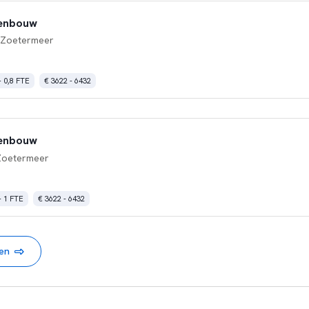
denbouw
 Zoetermeer
- 0,8 FTE
€ 3622 - 6432
denbouw
Zoetermeer
- 1 FTE
€ 3622 - 6432
nen