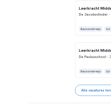
Leerkracht Mid
De Jacobsvlinder
-
Basisonderwijs
0,4 
Leerkracht Mid
De Paulusschool
- 
Basisonderwijs
0,6 
Alle vacatures to