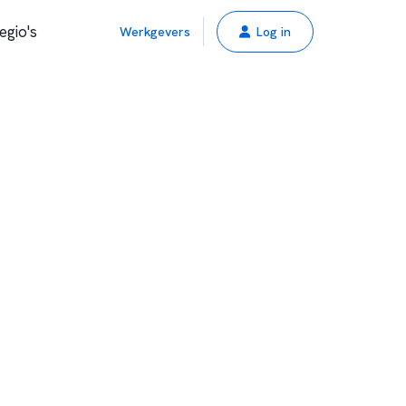
egio's
Werkgevers
Log in