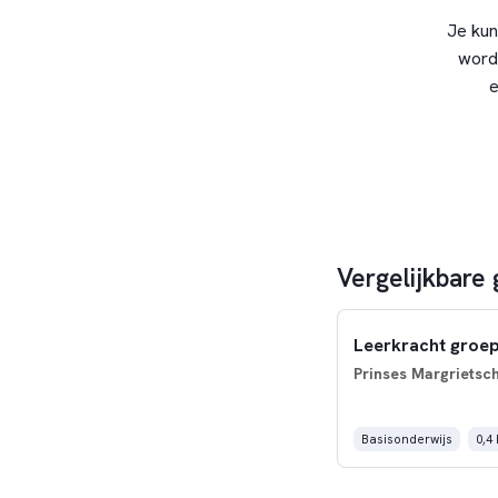
Je kun
word
e
Vergelijkbare
Leerkracht groep
Prinses Margrietsc
Basisonderwijs
0,4