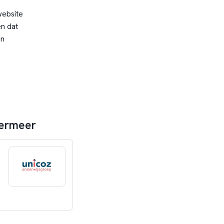
website
n dat
en
termeer