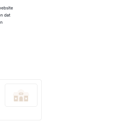
website
n dat
en