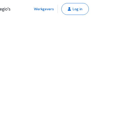
egio's
Werkgevers
Log in