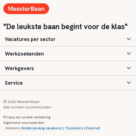
"De leukste baan begint voor de klas"
Vacatures per sector
Werkzoekenden
Basisonderwijs
Werkgevers
Speciaal (basis) onderwijs
Aanmelden
Service
Voortgezet onderwijs
Vacatures
Inloggen
Voortgezet speciaal onderwijs
Scholen
Informatie
Contact
© 2026 MeesterBaan
Alle rechten voorbehouden
Middelbaar beroepsonderwijs
Opleidingen
Tarieven
FAQ
Privacy en cookie verklaring
Algemene voorwaarden
Kinderopvang
Zij-instroom informatie
Registreren
Onderwijs links
Netwerk:
Kinderopvang vacatures
|
Toolshero
|
Educruit