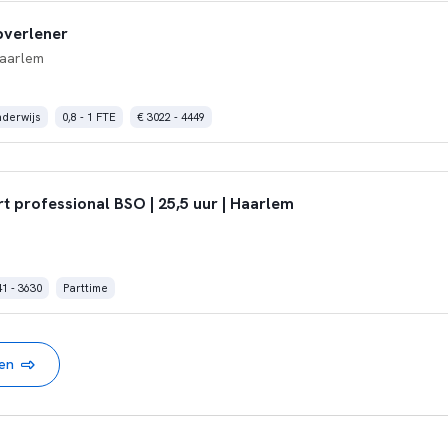
pverlener
aarlem
nderwijs
0,8 - 1 FTE
€ 3022 - 4449
t professional BSO | 25,5 uur | Haarlem
1 - 3630
Parttime
nen