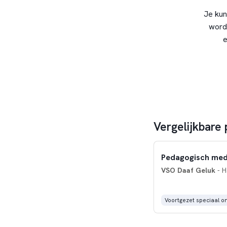
Je kun
word
e
Vergelijkbare
Pedagogisch mede
VSO Daaf Geluk
- H
Voortgezet speciaal o