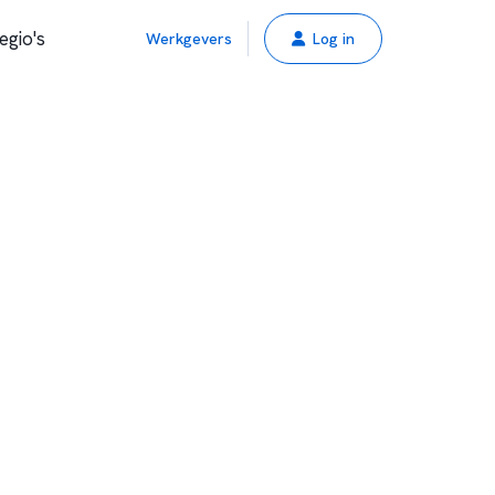
egio's
Werkgevers
Log in