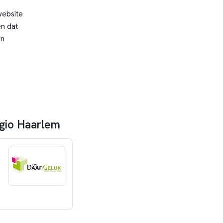
website
n dat
en
egio Haarlem