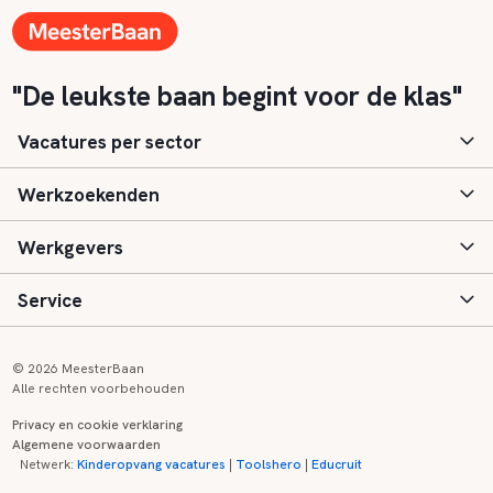
"De leukste baan begint voor de klas"
Vacatures per sector
Werkzoekenden
Basisonderwijs
Werkgevers
Speciaal (basis) onderwijs
Aanmelden
Service
Voortgezet onderwijs
Vacatures
Inloggen
Voortgezet speciaal onderwijs
Scholen
Informatie
Contact
© 2026 MeesterBaan
Alle rechten voorbehouden
Middelbaar beroepsonderwijs
Opleidingen
Tarieven
FAQ
Privacy en cookie verklaring
Algemene voorwaarden
Kinderopvang
Zij-instroom informatie
Registreren
Onderwijs links
Netwerk:
Kinderopvang vacatures
|
Toolshero
|
Educruit