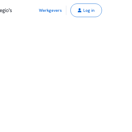
egio's
Werkgevers
Log in