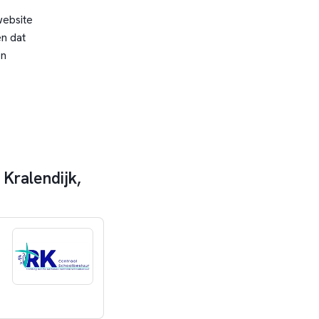
website
n dat
en
Kralendijk,