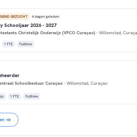
NGEND GEZOCHT
4 dagen geleden
ty Schooljaar 2026 - 2027
otestants Christelijk Onderwijs (VPCO Curaçao)
- Willemstad, Curaç
1 FTE
Fulltime
eheerder
entraal Schoolbestuur Curaçao
- Willemstad, Curaçao
js
1 FTE
Fulltime
nen