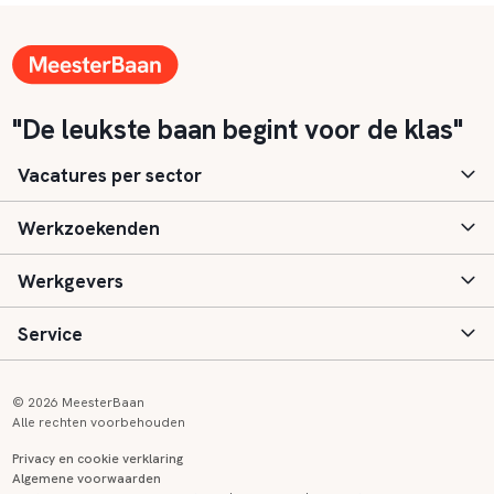
"De leukste baan begint voor de klas"
Vacatures per sector
Werkzoekenden
Basisonderwijs
Werkgevers
Speciaal (basis) onderwijs
Aanmelden
Service
Voortgezet onderwijs
Vacatures
Inloggen
Voortgezet speciaal onderwijs
Scholen
Informatie
Contact
© 2026 MeesterBaan
Alle rechten voorbehouden
Middelbaar beroepsonderwijs
Opleidingen
Tarieven
FAQ
Privacy en cookie verklaring
Algemene voorwaarden
Kinderopvang
Zij-instroom informatie
Registreren
Onderwijs links