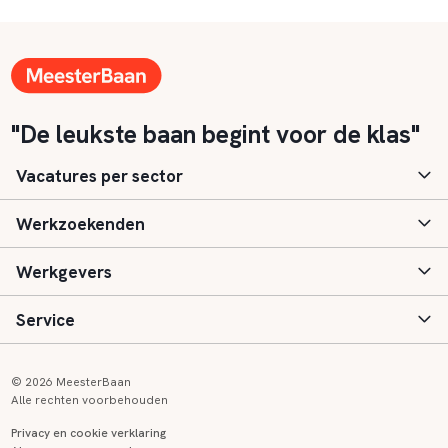
"De leukste baan begint voor de klas"
Vacatures per sector
Werkzoekenden
Basisonderwijs
Werkgevers
Speciaal (basis) onderwijs
Aanmelden
Service
Voortgezet onderwijs
Vacatures
Inloggen
Voortgezet speciaal onderwijs
Scholen
Informatie
Contact
© 2026 MeesterBaan
Alle rechten voorbehouden
Middelbaar beroepsonderwijs
Opleidingen
Tarieven
FAQ
Privacy en cookie verklaring