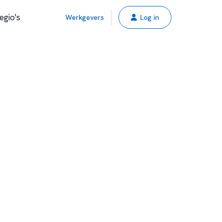
egio's
Werkgevers
Log in