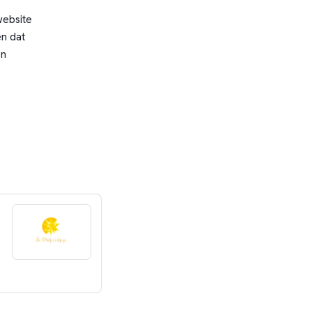
website
n dat
en