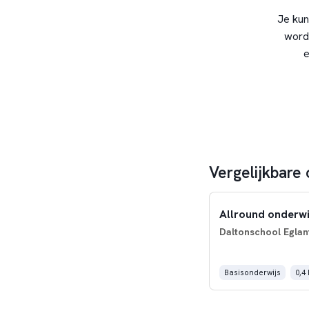
Je kun
word
e
Vergelijkbare 
Allround onderwi
Daltonschool Eglant
Basisonderwijs
0,4