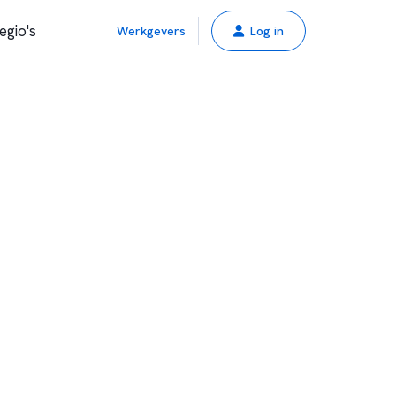
egio's
Werkgevers
Log in