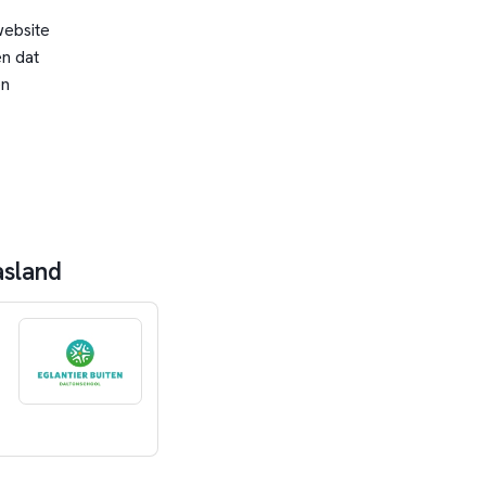
website
n dat
en
asland