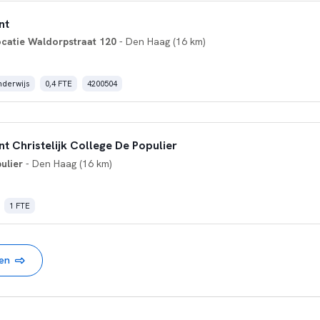
nt
catie Waldorpstraat 120
- Den Haag (16 km)
derwijs
0,4 FTE
4200504
t Christelijk College De Populier
ulier
- Den Haag (16 km)
1 FTE
nen