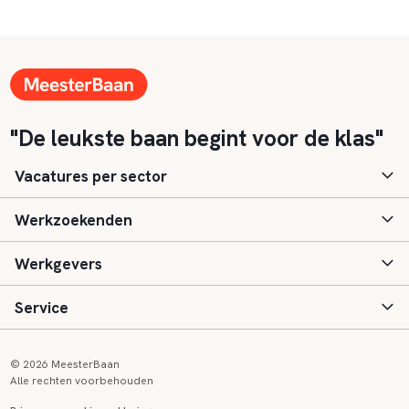
"De leukste baan begint voor de klas"
Vacatures per sector
Werkzoekenden
Basisonderwijs
Werkgevers
Speciaal (basis) onderwijs
Aanmelden
Service
Voortgezet onderwijs
Vacatures
Inloggen
Voortgezet speciaal onderwijs
Scholen
Informatie
Contact
© 2026 MeesterBaan
Alle rechten voorbehouden
Middelbaar beroepsonderwijs
Opleidingen
Tarieven
FAQ