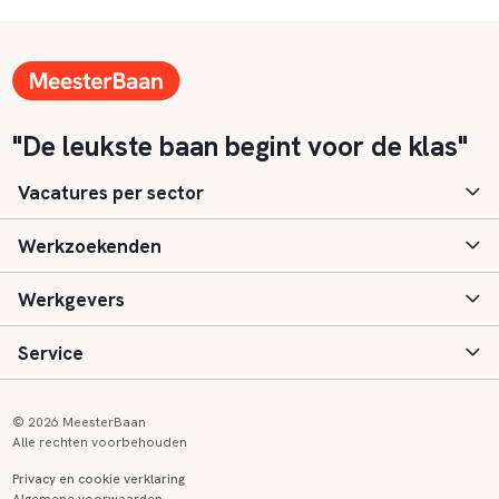
"De leukste baan begint voor de klas"
Vacatures per sector
Werkzoekenden
Basisonderwijs
Werkgevers
Speciaal (basis) onderwijs
Aanmelden
Service
Voortgezet onderwijs
Vacatures
Inloggen
Voortgezet speciaal onderwijs
Scholen
Informatie
Contact
© 2026 MeesterBaan
Alle rechten voorbehouden
Middelbaar beroepsonderwijs
Opleidingen
Tarieven
FAQ
Privacy en cookie verklaring
Algemene voorwaarden