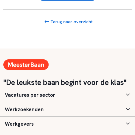
Terug naar overzicht
"De leukste baan begint voor de klas"
Vacatures per sector
Werkzoekenden
Basisonderwijs
Werkgevers
Speciaal (basis) onderwijs
Aanmelden