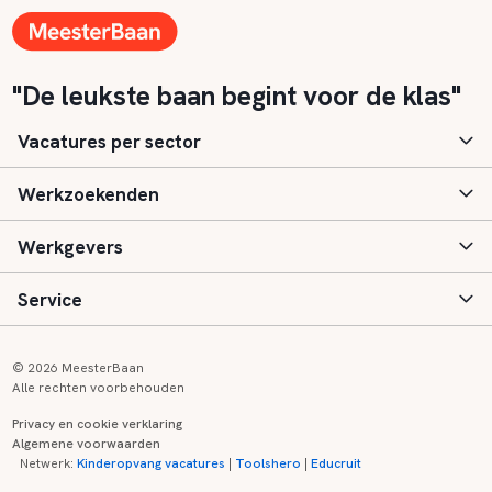
"De leukste baan begint voor de klas"
Vacatures per sector
Werkzoekenden
Basisonderwijs
Werkgevers
Speciaal (basis) onderwijs
Aanmelden
Service
Voortgezet onderwijs
Vacatures
Inloggen
Voortgezet speciaal onderwijs
Scholen
Informatie
Contact
© 2026 MeesterBaan
Alle rechten voorbehouden
Middelbaar beroepsonderwijs
Opleidingen
Tarieven
FAQ
Privacy en cookie verklaring
Algemene voorwaarden
Kinderopvang
Zij-instroom informatie
Registreren
Onderwijs links
Netwerk:
Kinderopvang vacatures
|
Toolshero
|
Educruit