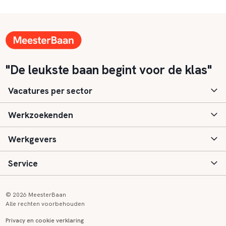
"De leukste baan begint voor de klas"
Vacatures per sector
Werkzoekenden
Basisonderwijs
Werkgevers
Speciaal (basis) onderwijs
Aanmelden
Service
Voortgezet onderwijs
Vacatures
Inloggen
Voortgezet speciaal onderwijs
Scholen
Informatie
Contact
© 2026 MeesterBaan
Alle rechten voorbehouden
Middelbaar beroepsonderwijs
Opleidingen
Tarieven
FAQ
Privacy en cookie verklaring