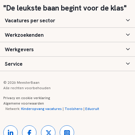
"De leukste baan begint voor de klas"
Vacatures per sector
Werkzoekenden
Basisonderwijs
Werkgevers
Speciaal (basis) onderwijs
Aanmelden
Service
Voortgezet onderwijs
Vacatures
Inloggen
Voortgezet speciaal onderwijs
Scholen
Informatie
Contact
© 2026 MeesterBaan
Alle rechten voorbehouden
Middelbaar beroepsonderwijs
Opleidingen
Tarieven
FAQ
Privacy en cookie verklaring
Algemene voorwaarden
Kinderopvang
Zij-instroom informatie
Registreren
Onderwijs links
Netwerk:
Kinderopvang vacatures
|
Toolshero
|
Educruit
Hoger beroepsonderwijs
Banenmarkten
Referenties
Over ons