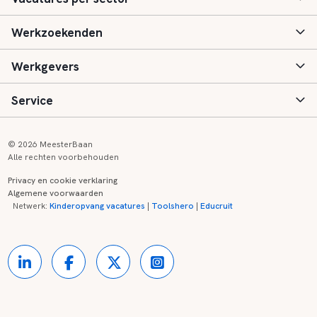
Werkzoekenden
Basisonderwijs
Werkgevers
Speciaal (basis) onderwijs
Aanmelden
Service
Voortgezet onderwijs
Vacatures
Inloggen
Voortgezet speciaal onderwijs
Scholen
Informatie
Contact
© 2026 MeesterBaan
Alle rechten voorbehouden
Middelbaar beroepsonderwijs
Opleidingen
Tarieven
FAQ
Privacy en cookie verklaring
Algemene voorwaarden
Kinderopvang
Zij-instroom informatie
Registreren
Onderwijs links
Netwerk:
Kinderopvang vacatures
|
Toolshero
|
Educruit
Hoger beroepsonderwijs
Banenmarkten
Referenties
Over ons
Onderwijsregio's
Contact
Partners
Kennisbank