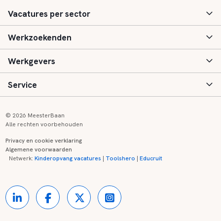
Vacatures per sector
Werkzoekenden
Basisonderwijs
Werkgevers
Speciaal (basis) onderwijs
Aanmelden
Service
Voortgezet onderwijs
Vacatures
Inloggen
Voortgezet speciaal onderwijs
Scholen
Informatie
Contact
© 2026 MeesterBaan
Alle rechten voorbehouden
Middelbaar beroepsonderwijs
Opleidingen
Tarieven
FAQ
Privacy en cookie verklaring
Algemene voorwaarden
Kinderopvang
Zij-instroom informatie
Registreren
Onderwijs links
Netwerk:
Kinderopvang vacatures
|
Toolshero
|
Educruit
Hoger beroepsonderwijs
Banenmarkten
Referenties
Over ons
Onderwijsregio's
Contact
Partners