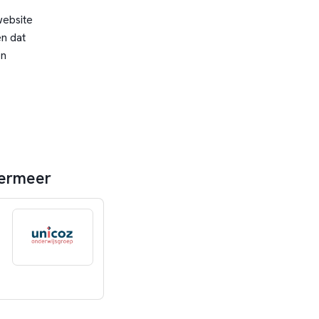
website
n dat
en
termeer