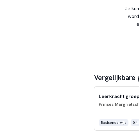
Je kun
word
e
Vergelijkbare
Leerkracht groep
Prinses Margrietsc
Basisonderwijs
0,4