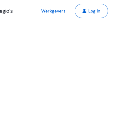
egio's
Werkgevers
Log in