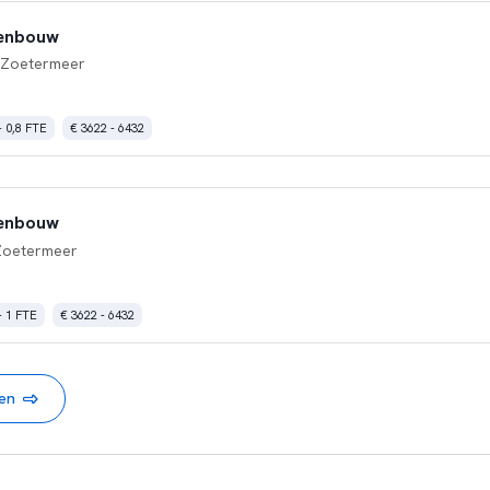
denbouw
 Zoetermeer
- 0,8 FTE
€ 3622 - 6432
denbouw
Zoetermeer
- 1 FTE
€ 3622 - 6432
nen