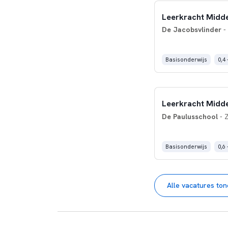
Leerkracht Mid
De Jacobsvlinder
-
Basisonderwijs
0,4 
Leerkracht Mid
De Paulusschool
- 
Basisonderwijs
0,6 
Alle vacatures to