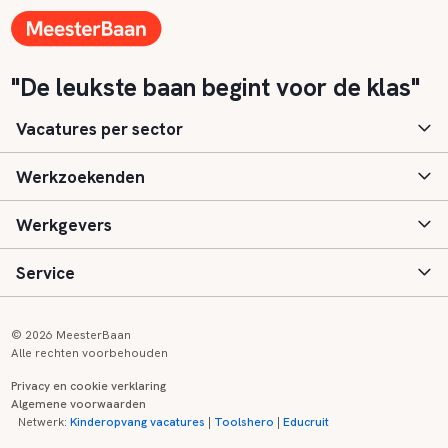
"De leukste baan begint voor de klas"
Vacatures per sector
Werkzoekenden
Basisonderwijs
Werkgevers
Speciaal (basis) onderwijs
Aanmelden
Service
Voortgezet onderwijs
Vacatures
Inloggen
Voortgezet speciaal onderwijs
Scholen
Informatie
Contact
© 2026 MeesterBaan
Alle rechten voorbehouden
Middelbaar beroepsonderwijs
Opleidingen
Tarieven
FAQ
Privacy en cookie verklaring
Algemene voorwaarden
Kinderopvang
Zij-instroom informatie
Registreren
Onderwijs links
Netwerk:
Kinderopvang vacatures
|
Toolshero
|
Educruit