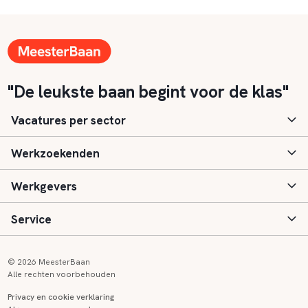
"De leukste baan begint voor de klas"
Vacatures per sector
Werkzoekenden
Basisonderwijs
Werkgevers
Speciaal (basis) onderwijs
Aanmelden
Service
Voortgezet onderwijs
Vacatures
Inloggen
Voortgezet speciaal onderwijs
Scholen
Informatie
Contact
© 2026 MeesterBaan
Alle rechten voorbehouden
Middelbaar beroepsonderwijs
Opleidingen
Tarieven
FAQ
Privacy en cookie verklaring