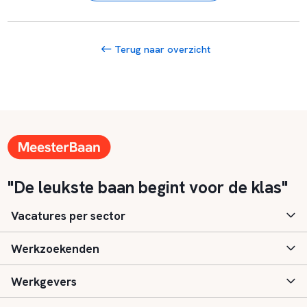
Terug naar overzicht
"De leukste baan begint voor de klas"
Vacatures per sector
Werkzoekenden
Basisonderwijs
Werkgevers
Speciaal (basis) onderwijs
Aanmelden