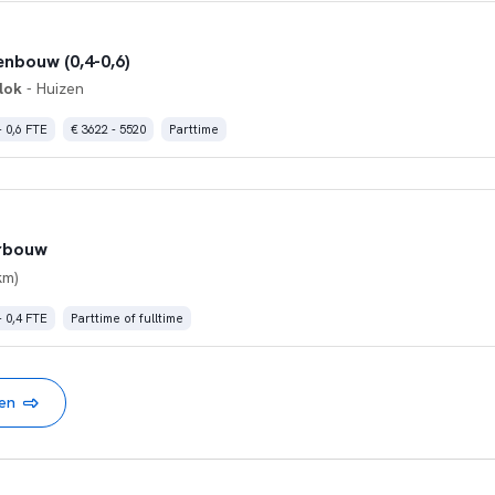
nbouw (0,4-0,6)
lok
- Huizen
- 0,6 FTE
€ 3622 - 5520
Parttime
rbouw
km)
- 0,4 FTE
Parttime of fulltime
nen