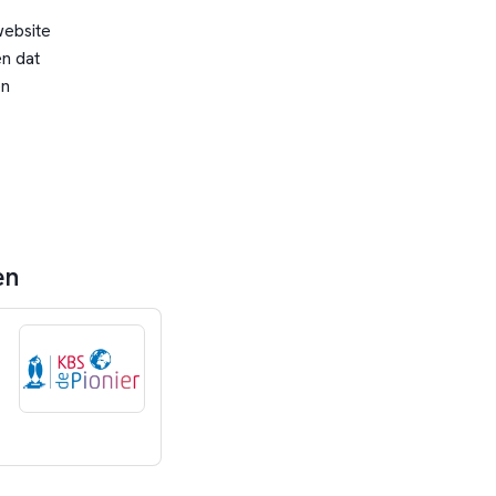
website
n dat
en
en