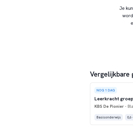
Je kun
word
e
Vergelijkbare 
NOG 1 DAG
Leerkracht groep
KBS De Pionier
- Bl
Basisonderwijs
0,6 