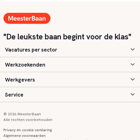
"De leukste baan begint voor de klas"
Vacatures per sector
Werkzoekenden
Basisonderwijs
Werkgevers
Speciaal (basis) onderwijs
Aanmelden
Service
Voortgezet onderwijs
Vacatures
Inloggen
Voortgezet speciaal onderwijs
Scholen
Informatie
Contact
© 2026 MeesterBaan
Alle rechten voorbehouden
Middelbaar beroepsonderwijs
Opleidingen
Tarieven
FAQ
Privacy en cookie verklaring
Algemene voorwaarden
Kinderopvang
Zij-instroom informatie
Registreren
Onderwijs links