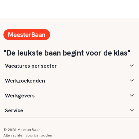
"De leukste baan begint voor de klas"
Vacatures per sector
Werkzoekenden
Basisonderwijs
Werkgevers
Speciaal (basis) onderwijs
Aanmelden
Service
Voortgezet onderwijs
Vacatures
Inloggen
Voortgezet speciaal onderwijs
Scholen
Informatie
Contact
© 2026 MeesterBaan
Alle rechten voorbehouden