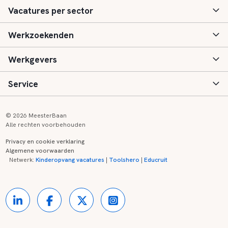
Vacatures per sector
Werkzoekenden
Basisonderwijs
Werkgevers
Speciaal (basis) onderwijs
Aanmelden
Service
Voortgezet onderwijs
Vacatures
Inloggen
Voortgezet speciaal onderwijs
Scholen
Informatie
Contact
© 2026 MeesterBaan
Alle rechten voorbehouden
Middelbaar beroepsonderwijs
Opleidingen
Tarieven
FAQ
Privacy en cookie verklaring
Algemene voorwaarden
Kinderopvang
Zij-instroom informatie
Registreren
Onderwijs links
Netwerk:
Kinderopvang vacatures
|
Toolshero
|
Educruit
Hoger beroepsonderwijs
Banenmarkten
Referenties
Over ons
Onderwijsregio's
Contact
Partners