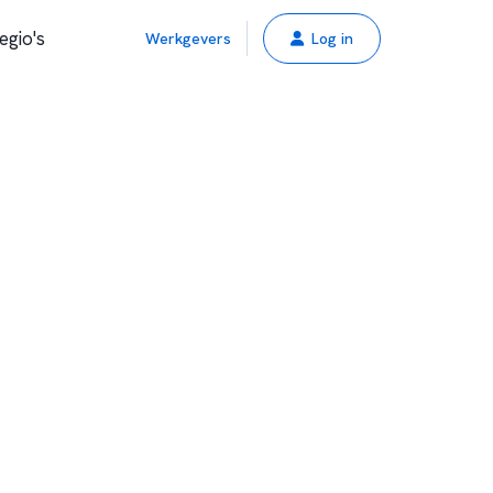
egio's
Werkgevers
Log in