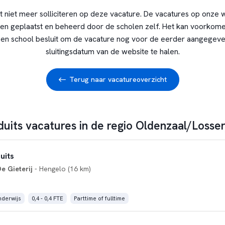
t niet meer solliciteren op deze vacature. De vacatures op onze 
en geplaatst en beheerd door de scholen zelf. Het kan voorkome
en school besluit om de vacature nog voor de eerder aangegev
sluitingsdatum van de website te halen.
Terug naar vacatureoverzicht
 duits vacatures in de regio Oldenzaal/Los
uits
e Gieterij
- Hengelo (16 km)
derwijs
0,4 - 0,4 FTE
Parttime of fulltime