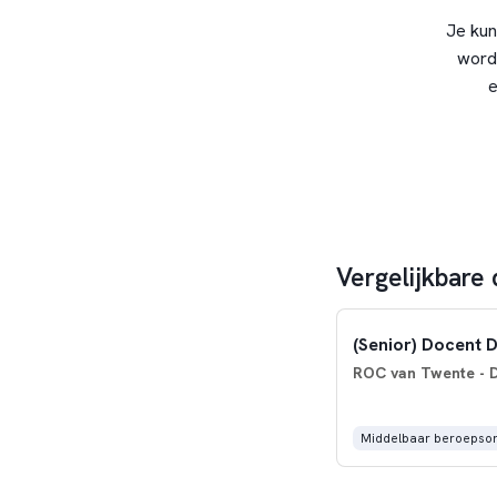
Je kun
word
e
Vergelijkbare
(Senior) Docent D
ROC van Twente - D
Middelbaar beroepson