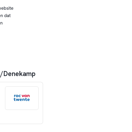
website
n dat
en
ser/Denekamp