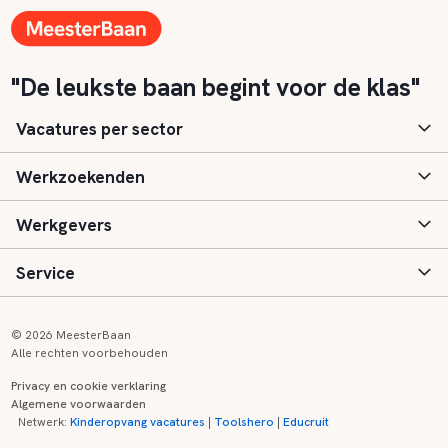
"De leukste baan begint voor de klas"
Vacatures per sector
Werkzoekenden
Basisonderwijs
Werkgevers
Speciaal (basis) onderwijs
Aanmelden
Service
Voortgezet onderwijs
Vacatures
Inloggen
Voortgezet speciaal onderwijs
Scholen
Informatie
Contact
© 2026 MeesterBaan
Alle rechten voorbehouden
Middelbaar beroepsonderwijs
Opleidingen
Tarieven
FAQ
Privacy en cookie verklaring
Algemene voorwaarden
Kinderopvang
Zij-instroom informatie
Registreren
Onderwijs links
Netwerk:
Kinderopvang vacatures
|
Toolshero
|
Educruit