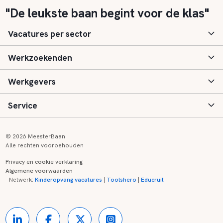
"De leukste baan begint voor de klas"
Vacatures per sector
Werkzoekenden
Basisonderwijs
Werkgevers
Speciaal (basis) onderwijs
Aanmelden
Service
Voortgezet onderwijs
Vacatures
Inloggen
Voortgezet speciaal onderwijs
Scholen
Informatie
Contact
© 2026 MeesterBaan
Alle rechten voorbehouden
Middelbaar beroepsonderwijs
Opleidingen
Tarieven
FAQ
Privacy en cookie verklaring
Algemene voorwaarden
Kinderopvang
Zij-instroom informatie
Registreren
Onderwijs links
Netwerk:
Kinderopvang vacatures
|
Toolshero
|
Educruit
Hoger beroepsonderwijs
Banenmarkten
Referenties
Over ons