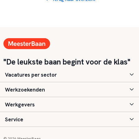
"De leukste baan begint voor de klas"
Vacatures per sector
Werkzoekenden
Basisonderwijs
Werkgevers
Speciaal (basis) onderwijs
Aanmelden
Service
Voortgezet onderwijs
Vacatures
Inloggen
Voortgezet speciaal onderwijs
Scholen
Informatie
Contact
© 2026 MeesterBaan