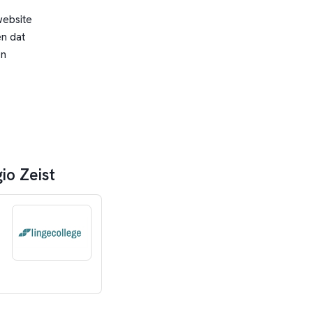
website
n dat
en
io Zeist