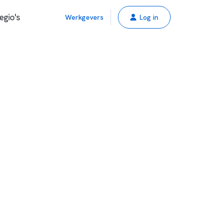
egio's
Werkgevers
Log in