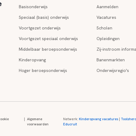
e
Basisonderwijs
Aanmelden
Speciaal (basis) onderwijs
Vacatures
Voortgezet onderwijs
Scholen
Voortgezet speciaal onderwijs
Opleidingen
Middelbaar beroepsonderwijs
Zij-instroom informa
Kinderopvang
Banenmarkten
Hoger beroepsonderwijs
Onderwijsregio's
cookie
|
Algemene
Netwerk:
Kinderopvang vacatures
|
Toolsher
voorwaarden
Educruit