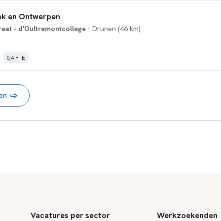
k en Ontwerpen
at - d'Oultremontcollege
- Drunen (46 km)
0,4 FTE
nen
Vacatures per sector
Werkzoekenden