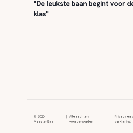
"De leukste baan begint voor d
klas"
© 2026
|
Alle rechten
|
Privacy en 
MeesterBaan
voorbehouden
verklaring