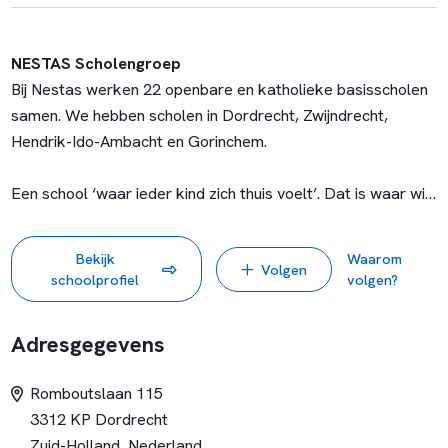
NESTAS Scholengroep
Bij Nestas werken 22 openbare en katholieke basisscholen
samen. We hebben scholen in Dordrecht, Zwijndrecht,
Hendrik-Ido-Ambacht en Gorinchem.
Een school ‘waar ieder kind zich thuis voelt’. Dat is waar wij
voor gaan. Onze scholen en medewerkers maken hierin het
verschil en zorgen samen voor een warm nest met kansen
Bekijk
Waarom
Volgen
voor iedereen. Regulier, Jenaplan, Montessori, Dalton of
schoolprofiel
volgen?
speciaal basisonderwijs. Je vindt het allemaal bij ons.
Adresgegevens
Help jij mee om ieder kind het beste onderwijs te geven? We
kijken uit naar je komst!
Romboutslaan 115
www.nestas-scholengroep.nl
3312 KP Dordrecht
Zuid-Holland, Nederland