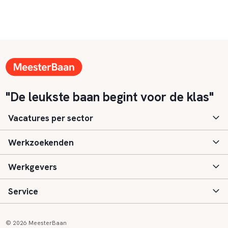
"De leukste baan begint voor de klas"
Vacatures per sector
Werkzoekenden
Basisonderwijs
Werkgevers
Speciaal (basis) onderwijs
Aanmelden
Service
Voortgezet onderwijs
Vacatures
Inloggen
Voortgezet speciaal onderwijs
Scholen
Informatie
Contact
© 2026 MeesterBaan