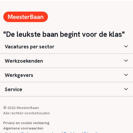
"De leukste baan begint voor de klas"
Vacatures per sector
Werkzoekenden
Basisonderwijs
Werkgevers
Speciaal (basis) onderwijs
Aanmelden
Service
Voortgezet onderwijs
Vacatures
Inloggen
Voortgezet speciaal onderwijs
Scholen
Informatie
Contact
© 2026 MeesterBaan
Alle rechten voorbehouden
Middelbaar beroepsonderwijs
Opleidingen
Tarieven
FAQ
Privacy en cookie verklaring
Algemene voorwaarden
Kinderopvang
Zij-instroom informatie
Registreren
Onderwijs links