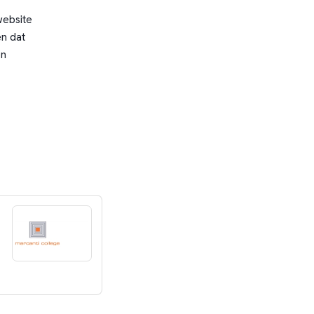
website
n dat
en