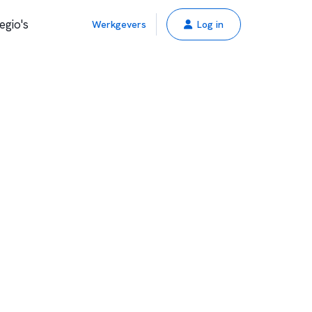
egio's
Werkgevers
Log in