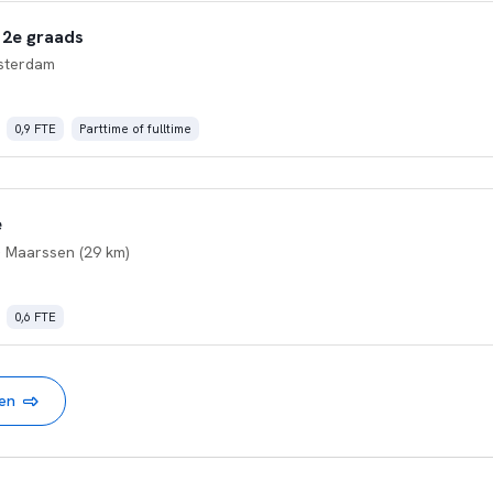
 2e graads
sterdam
0,9 FTE
Parttime of fulltime
e
 Maarssen (29 km)
0,6 FTE
nen